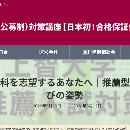
ラボへ
料金
運営会社
無料個別相談会
科を志望するあなたへ｜推薦型
びの姿勢
最
2026年5月19日
2026年5月12日
終
更
新
日
時
智大学文学部英文学科を志望するあなたへ｜推薦型選抜で大切にしたい学びの姿勢
: