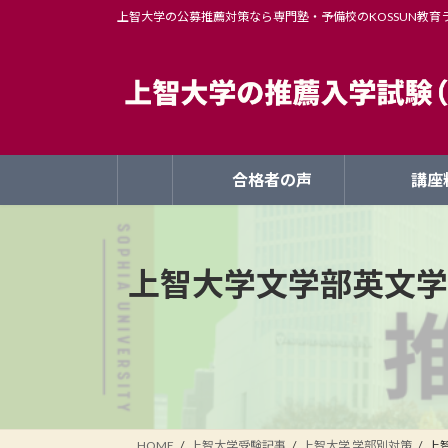
コ
ナ
上智大学の公募推薦対策なら専門塾・予備校のKOSSUN教育
ン
ビ
テ
ゲ
ン
ー
ツ
シ
へ
ョ
ス
ン
合格者の声
講座
キ
に
ッ
移
プ
動
上智大学文学部英文学
HOME
上智大学受験記事
上智大学 学部別対策
上