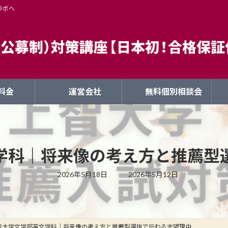
ラボへ
料金
運営会社
無料個別相談会
学科｜将来像の考え方と推薦型
最
2026年5月18日
2026年5月12日
終
更
新
日
時
:
智大学文学部英文学科｜将来像の考え方と推薦型選抜で伝わる志望理由