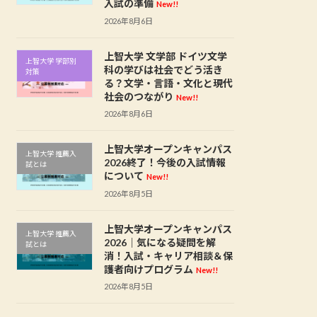
入試の準備
New!!
2026年8月6日
上智大学 文学部 ドイツ文学
上智大学 学部別
科の学びは社会でどう活き
対策
る？文学・言語・文化と現代
社会のつながり
New!!
2026年8月6日
上智大学オープンキャンパス
上智大学 推薦入
2026終了！今後の入試情報
試とは
について
New!!
2026年8月5日
上智大学オープンキャンパス
上智大学 推薦入
2026｜気になる疑問を解
試とは
消！入試・キャリア相談＆保
護者向けプログラム
New!!
2026年8月5日