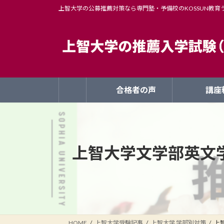
コ
ナ
上智大学の公募推薦対策なら専門塾・予備校のKOSSUN教育
ン
ビ
テ
ゲ
ン
ー
ツ
シ
へ
ョ
ス
ン
合格者の声
講座
キ
に
ッ
移
プ
動
上智大学文学部英文
HOME
上智大学受験記事
上智大学 学部別対策
上