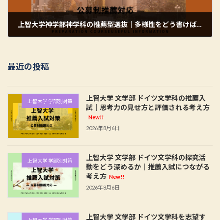
上智大学神学部神学科の推薦型選抜｜多様性をどう書けばよいのか
2026年6月4日
最近の投稿
上智大学 文学部 ドイツ文学科の推薦入
上智大学 学部別対策
試｜思考力の見せ方と評価される考え方
New!!
2026年8月6日
上智大学 文学部 ドイツ文学科の探究活
上智大学 学部別対策
動をどう深めるか｜推薦入試につながる
考え方
New!!
2026年8月6日
上智大学 文学部 ドイツ文学科を志望す