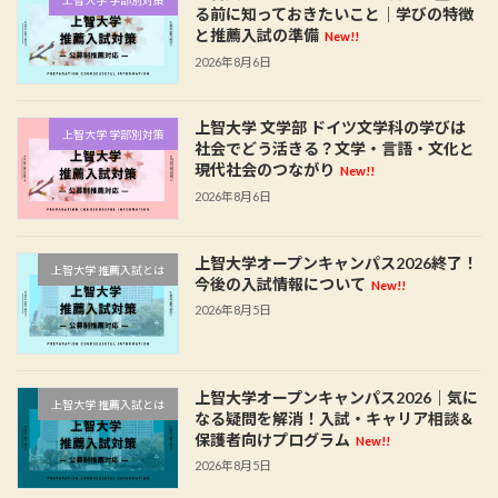
上智大学 学部別対策
る前に知っておきたいこと｜学びの特徴
と推薦入試の準備
New!!
2026年8月6日
上智大学 文学部 ドイツ文学科の学びは
上智大学 学部別対策
社会でどう活きる？文学・言語・文化と
現代社会のつながり
New!!
2026年8月6日
上智大学オープンキャンパス2026終了！
上智大学 推薦入試とは
今後の入試情報について
New!!
2026年8月5日
上智大学オープンキャンパス2026｜気に
上智大学 推薦入試とは
なる疑問を解消！入試・キャリア相談＆
保護者向けプログラム
New!!
2026年8月5日