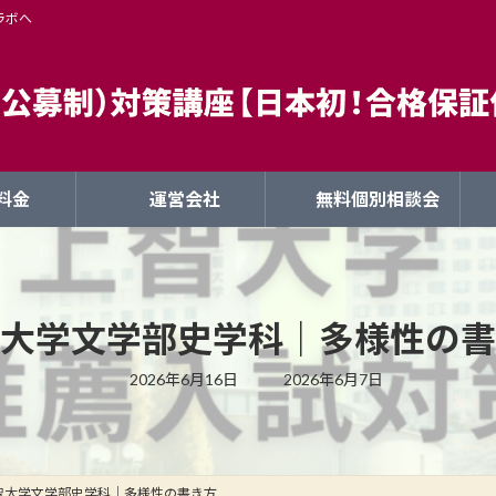
ラボへ
料金
運営会社
無料個別相談会
大学文学部史学科｜多様性の書
最
2026年6月16日
2026年6月7日
終
更
新
日
時
:
智大学文学部史学科｜多様性の書き方