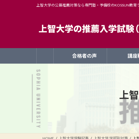
コ
ナ
上智大学の公募推薦対策なら専門塾・予備校のKOSSUN教育
ン
ビ
テ
ゲ
ン
ー
ツ
シ
へ
ョ
ス
ン
合格者の声
講座
キ
に
ッ
移
プ
動
上智
HOME
上智大学受験記事
上智大学 学部別対策
上