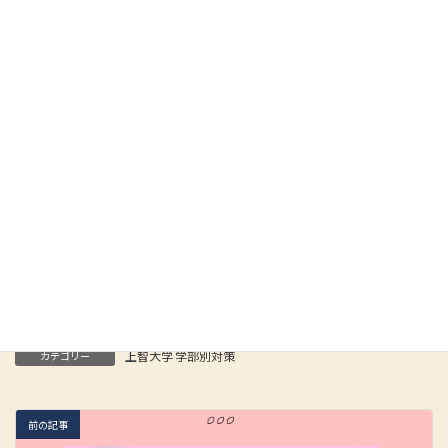
川又 ヒトミ（かわまた・ひとみ）
KOSSUN教育ラボ プロ講師
【略歴】
お茶の水女子大学卒業後、私立高校に入職。進路指導部長を務め、大学
入試改革や新学習指導要領、ギガスクール構想など変化する教育現場に
て指揮を執る。 プロ講師に転向後は、上智大学をはじめ、難関大学に毎
年多数の合格者を輩出。最新情報を駆使した戦略的な指導に定評があ
る。塾生はもちろん、保護者、講師からも一目置かれ、「合格請負人」
の異名を取る人気講師として知られる。 著書に『総合型選抜・推薦型選
抜で「凡人」が難関大に合格る本』（ビジネス実用社）。
Facebook
X
Bluesky
Hatena
LINE
Copy
上智大学 学部別対策
カテゴリー
前の記事