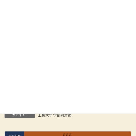
川又 ヒトミ（かわまた・ひとみ）
KOSSUN教育ラボ プロ講師
【略歴】
お茶の水女子大学卒業後、私立高校に入職。進路指導部長を務め、大学
入試改革や新学習指導要領、ギガスクール構想など変化する教育現場に
て指揮を執る。 プロ講師に転向後は、上智大学をはじめ、難関大学に毎
年多数の合格者を輩出。最新情報を駆使した戦略的な指導に定評があ
る。塾生はもちろん、保護者、講師からも一目置かれ、「合格請負人」
の異名を取る人気講師として知られる。 著書に『総合型選抜・推薦型選
抜で「凡人」が難関大に合格る本』（ビジネス実用社）。
Facebook
X
Bluesky
Hatena
LINE
Copy
上智大学 学部別対策
カテゴリー
前の記事