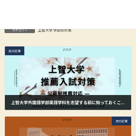
Facebook
X
Bluesky
Hatena
LINE
Copy
上智大学 学部別対策
カテゴリー
前の記事
上智大学外国語学部英語学科を志望する前に知っておくこととは？推薦入試に向けた確認ポイント
2026年6月19日
次の記事