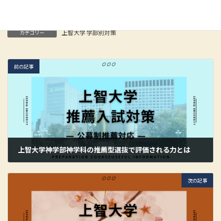
Hatena
LINE
Copy
上智大学 学部別対策
カテゴリー
前の記事
上智大学神学部神学科の推薦型選抜で評価される力とは
2026年6月1日
次の記事