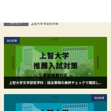
Facebook
X
Bluesky
Hatena
LINE
Copy
上智大学 学部別対策
カテゴリー
前の記事
上智大学文学部哲学科｜提出書類の最終チェックで確認したいポイントとは
2026年5月31日
次の記事