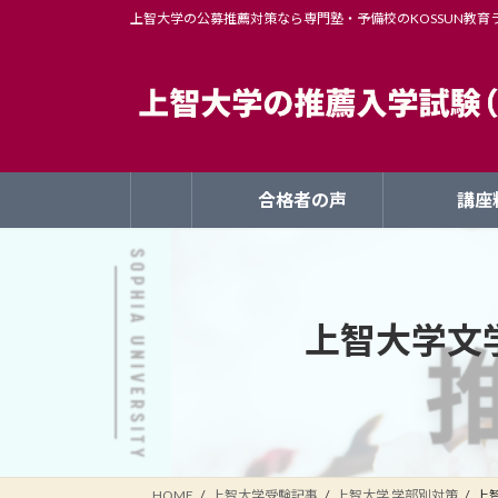
コ
ナ
上智大学の公募推薦対策なら専門塾・予備校のKOSSUN教育
ン
ビ
テ
ゲ
ン
ー
ツ
シ
へ
ョ
ス
ン
合格者の声
講座
キ
に
ッ
移
プ
動
上智大学文
HOME
上智大学受験記事
上智大学 学部別対策
上