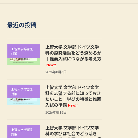
最近の投稿
上智大学 文学部 ドイツ文学
上智大学 学部別
科の探究活動をどう深めるか
対策
｜推薦入試につながる考え方
New!!
2026年8月6日
上智大学 文学部 ドイツ文学
上智大学 学部別
科を志望する前に知っておき
対策
たいこと｜学びの特徴と推薦
入試の準備
New!!
2026年8月6日
上智大学 文学部 ドイツ文学
上智大学 学部別
科の学びは社会でどう活き
対策