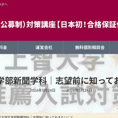
ラボへ
料金
運営会社
無料個別相談会
学部新聞学科｜志望前に知って
最
2026年5月26日
2026年5月24日
終
更
新
日
時
:
智大学文学部新聞学科｜志望前に知っておきたいこと