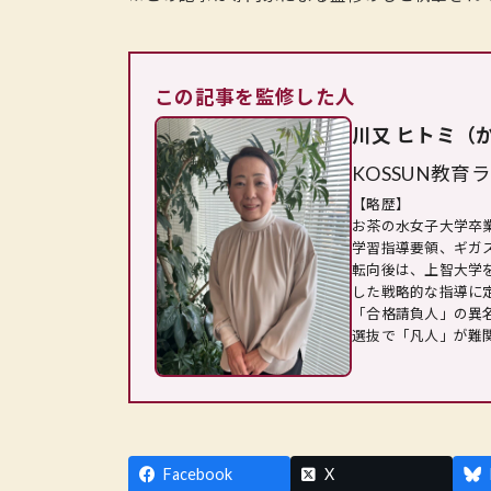
この記事を監修した人
川又 ヒトミ（
KOSSUN教育
【略歴】
お茶の水女子大学卒
学習指導要領、ギガ
転向後は、上智大学
した戦略的な指導に
「合格請負人」の異
選抜で「凡人」が難
Facebook
X