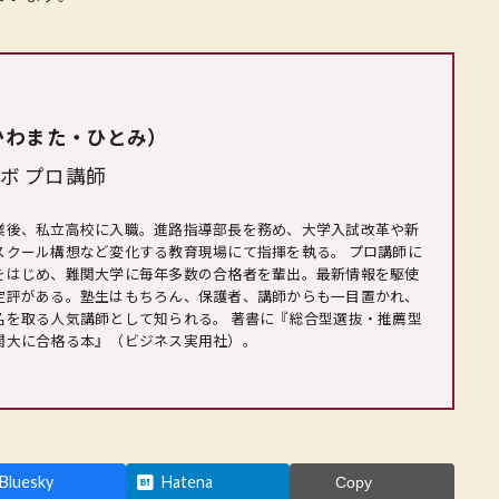
かわまた・ひとみ）
ラボ プロ講師
業後、私立高校に入職。進路指導部長を務め、大学入試改革や新
スクール構想など変化する教育現場にて指揮を執る。 プロ講師に
をはじめ、難関大学に毎年多数の合格者を輩出。最新情報を駆使
定評がある。塾生はもちろん、保護者、講師からも一目置かれ、
名を取る人気講師として知られる。 著書に『総合型選抜・推薦型
関大に合格る本』（ビジネス実用社）。
Bluesky
Hatena
Copy