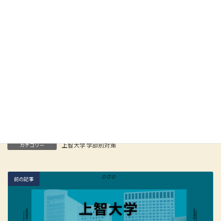
【略歴】
お茶の水女子大学卒業後、私立高校に入職。進路指導部長を務め、大学
入試改革や新学習指導要領、ギガスクール構想など変化する教育現場に
て指揮を執る。 プロ講師に転向後は、上智大学をはじめ、難関大学に毎
年多数の合格者を輩出。最新情報を駆使した戦略的な指導に定評があ
る。塾生はもちろん、保護者、講師からも一目置かれ、「合格請負人」
の異名を取る人気講師として知られる。 著書に『総合型選抜・推薦型選
抜で「凡人」が難関大に合格る本』（ビジネス実用社）。
Facebook
X
Bluesky
Hatena
LINE
Copy
上智大学 学部別対策
カテゴリー
前の記事