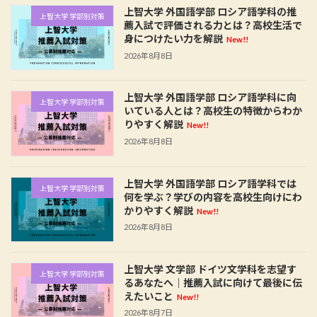
上智大学 外国語学部 ロシア語学科の推
上智大学 学部別対策
薦入試で評価される力とは？高校生活で
身につけたい力を解説
New!!
2026年8月8日
上智大学 外国語学部 ロシア語学科に向
上智大学 学部別対策
いている人とは？高校生の特徴からわか
りやすく解説
New!!
2026年8月8日
上智大学 外国語学部 ロシア語学科では
上智大学 学部別対策
何を学ぶ？学びの内容を高校生向けにわ
かりやすく解説
New!!
2026年8月8日
上智大学 文学部 ドイツ文学科を志望す
上智大学 学部別対策
るあなたへ｜推薦入試に向けて最後に伝
えたいこと
New!!
2026年8月7日