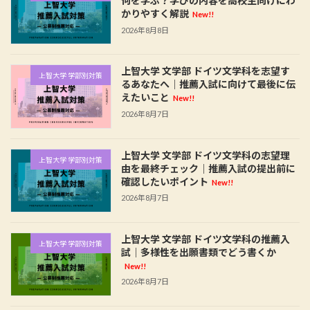
何を学ぶ？学びの内容を高校生向けにわ
かりやすく解説
New!!
2026年8月8日
上智大学 文学部 ドイツ文学科を志望す
上智大学 学部別対策
るあなたへ｜推薦入試に向けて最後に伝
えたいこと
New!!
2026年8月7日
上智大学 文学部 ドイツ文学科の志望理
上智大学 学部別対策
由を最終チェック｜推薦入試の提出前に
確認したいポイント
New!!
2026年8月7日
上智大学 文学部 ドイツ文学科の推薦入
上智大学 学部別対策
試｜多様性を出願書類でどう書くか
New!!
2026年8月7日