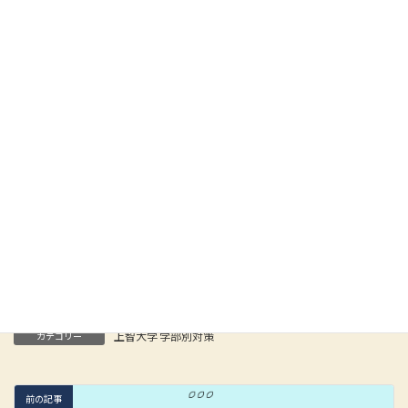
川又 ヒトミ（かわまた・ひとみ）
KOSSUN教育ラボ プロ講師
【略歴】
お茶の水女子大学卒業後、私立高校に入職。進路指導部長を務め、大学
入試改革や新学習指導要領、ギガスクール構想など変化する教育現場に
て指揮を執る。 プロ講師に転向後は、上智大学をはじめ、難関大学に毎
年多数の合格者を輩出。最新情報を駆使した戦略的な指導に定評があ
る。塾生はもちろん、保護者、講師からも一目置かれ、「合格請負人」
の異名を取る人気講師として知られる。 著書に『総合型選抜・推薦型選
抜で「凡人」が難関大に合格る本』（ビジネス実用社）。
Facebook
X
Bluesky
Hatena
LINE
Copy
上智大学 学部別対策
カテゴリー
前の記事